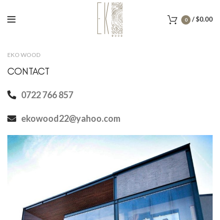
/
$
0.00
0
EKO WOOD
CONTACT
0722 766 857
ekowood22@yahoo.com