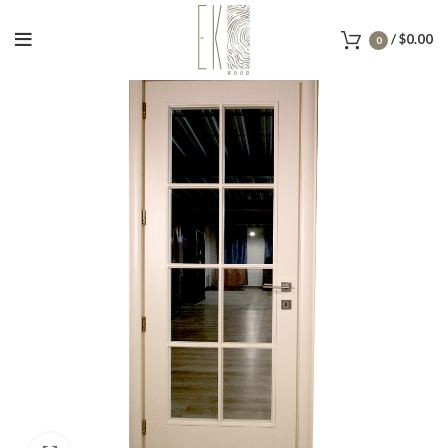
/
$
0.00
0