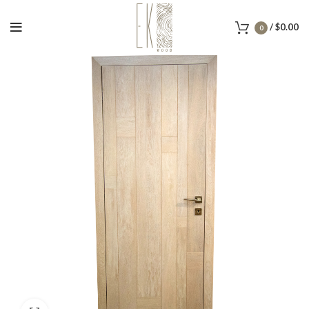
/
$
0.00
0