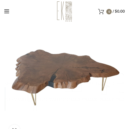
/
$
0.00
0