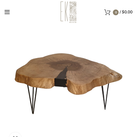
/
$
0.00
0